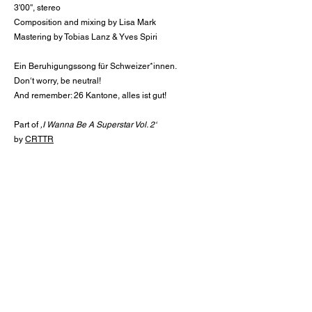
3'00'', stereo
Composition and mixing by Lisa Mark
Mastering by Tobias Lanz & Yves Spiri
Ein Beruhigungssong für Schweizer*innen.
Don‘t worry, be neutral!
And remember: 26 Kantone, alles ist gut!
Part of
‚I Wanna Be A Superstar Vol. 2‘
by
CRTTR